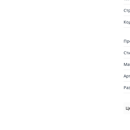
Ст
Ко
Пр
Ст
Ма
Ар
Ра
Ц