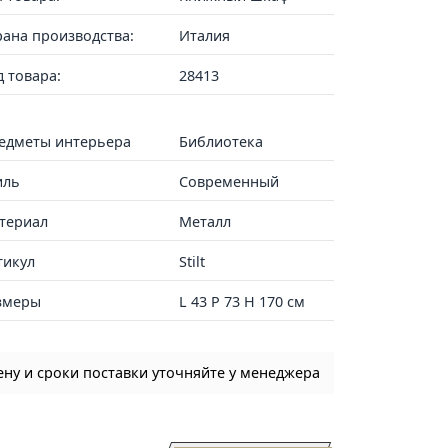
рана производства:
Италия
д товара:
28413
едметы интерьера
Библиотека
иль
Современный
териал
Металл
тикул
Stilt
змеры
L 43 P 73 H 170 см
ену и сроки поставки уточняйте у менеджера