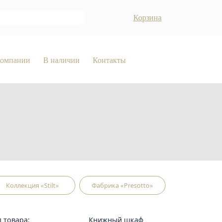
Корзина
компании
В наличии
Контакты
Коллекция «Stilt»
Фабрика «Presotto»
п товара:
Книжный шкаф