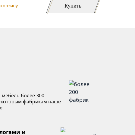
Купить
 корзину
 мебель более 300
некоторым фабрикам наше
е!
алогами и