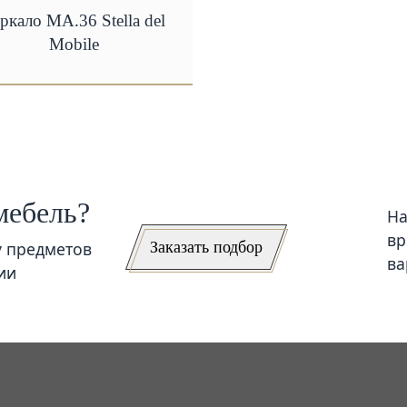
ркало MA.36 Stella del
Mobile
мебель?
На
вр
Заказать подбор
у предметов
ва
ии