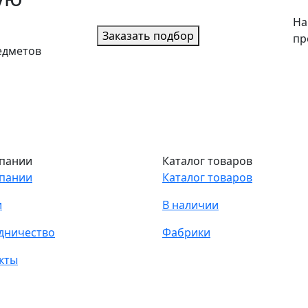
На
Заказать подбор
пр
едметов
пании
Каталог товаров
пании
Каталог товаров
и
В наличии
дничество
Фабрики
кты