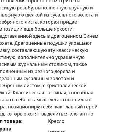
готовления: просто посмотрите на
асивую резьбу, выполненную вручную и
льефную отделкой из сусального золота и
ребряного листа, которая придает
мпозиции еще больше яркости,
едставленной здесь в драгоценном Синем
рхате. Драгоценные подушки украшают
ивку, составляющую эту классическую
стиную, дополнительно украшенную
асивым журнальным столиком, также
полненным из резного дерева и
деланным сусальным золотом и
ребряным листом, с кристаллической
лкой. Классическая гостиная, способная
казать себя в самых элегантных виллах
ра, позиционируя себя как главный герой
ед, которые хотят выделиться элегантно.
п товара:
Кресло
рана