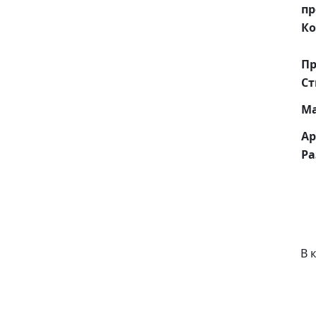
пр
Ко
Пр
Ст
М
Ар
Р
В 