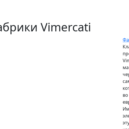
абрики Vimercati
Фа
Кл
пр
Vi
ма
че
са
ко
во
ев
Им
эл
эт