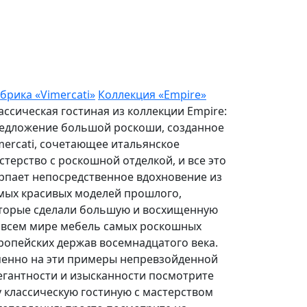
брика «Vimercati»
Коллекция «Empire»
ассическая гостиная из коллекции Empire:
едложение большой роскоши, созданное
mercati, сочетающее итальянское
стерство с роскошной отделкой, и все это
рпает непосредственное вдохновение из
мых красивых моделей прошлого,
торые сделали большую и восхищенную
 всем мире мебель самых роскошных
ропейских держав восемнадцатого века.
енно на эти примеры непревзойденной
егантности и изысканности посмотрите
у классическую гостиную с мастерством