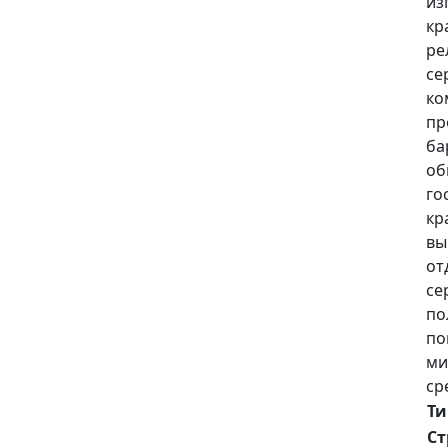
из
кр
ре
се
ко
пр
ба
об
го
кр
вы
от
се
по
по
ми
ср
Ти
Ст