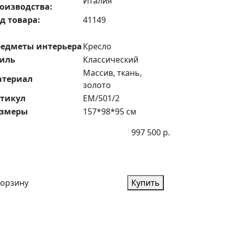
Италия
оизводства:
д товара:
41149
едметы интерьера
Кресло
иль
Классический
Массив, ткань,
атериал
золото
тикул
EM/501/2
азмеры
157*98*95 см
997 500 р.
корзину
Купить