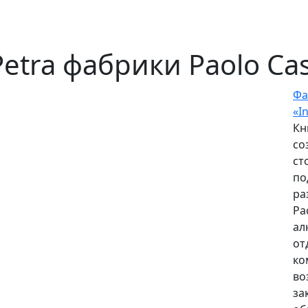
ra фабрики Paolo Cast
Фа
«I
Кн
со
ст
по
ра
Ра
ал
от
ко
во
за