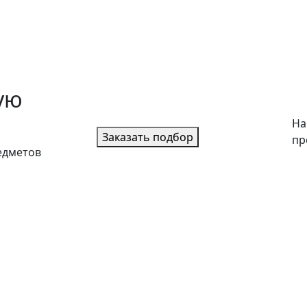
ую
На
Заказать подбор
пр
едметов