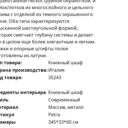
работанной пескоструйной обработкой, и
лок/лотков из многослойного и цельного
рева с отделкой из темного окрашенного
еня. Оба типа характеризуются
ысканной шестиугольной формой,
торая смягчает глубину системы и делает
е в целом еще более элегантным и легким.
жки и опорные штифты полки
готовлены из латуни.
п товара:
Книжный шкаф
рана производства:
Италия
д товара:
35243
едметы интерьера
Книжный шкаф
иль
Современный
атериал
Массив, металл
тикул
Petra
азмеры
345*33*60 см