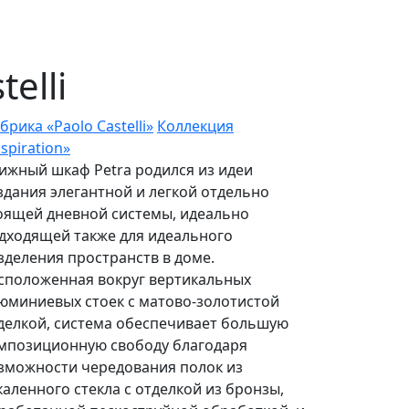
elli
брика «Paolo Castelli»
Коллекция
nspiration»
ижный шкаф Petra родился из идеи
здания элегантной и легкой отдельно
оящей дневной системы, идеально
дходящей также для идеального
зделения пространств в доме.
сположенная вокруг вертикальных
юминиевых стоек с матово-золотистой
делкой, система обеспечивает большую
мпозиционную свободу благодаря
зможности чередования полок из
каленного стекла с отделкой из бронзы,