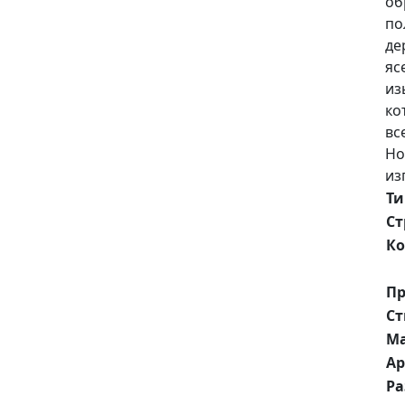
об
по
де
яс
из
ко
вс
Но
из
Ти
Ст
Ко
Пр
Ст
М
Ар
Р