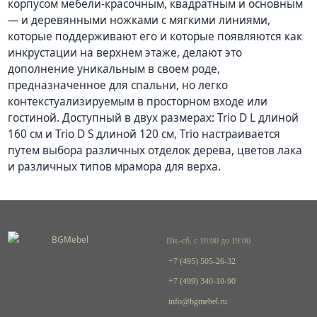
корпусом
мебели
-красочным
, квадратным
и основным 
— и деревянными ножками с мягкими линиями, 
которые поддерживают его и которые появляются как 
инкрустации на верхнем этаже, делают это 
дополнение уникальным в своем роде, 
предназначенное для спальни, но легко 
контекстуализируемым в просторном входе или 
гостиной.
Доступный в двух размерах: Trio D L длиной 
160 см и Trio D S длиной 120 см, Trio
настраивается
путем выбора
различных отделок
дерева
, цветов лака 
и различных типов мрамора для верха.
Пн.-сб. с 10:00 до 19:00
+7 (495) 505-26-32
+7 (499) 340-10-90
info@bgmebel.ru