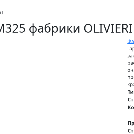
RI
M325 фабрики OLIVIERI
Фа
Га
за
ра
оч
пр
кр
Ти
Ст
Ко
Пр
Ст