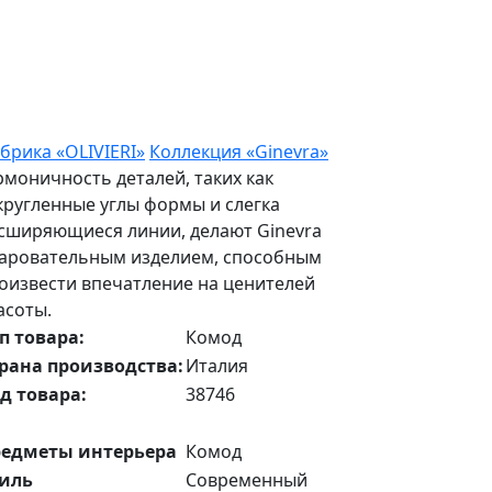
брика «OLIVIERI»
Коллекция «Ginevra»
рмоничность деталей, таких как
кругленные углы формы и слегка
сширяющиеся линии, делают Ginevra
аровательным изделием, способным
оизвести впечатление на ценителей
асоты.
п товара:
Комод
рана производства:
Италия
д товара:
38746
едметы интерьера
Комод
иль
Современный