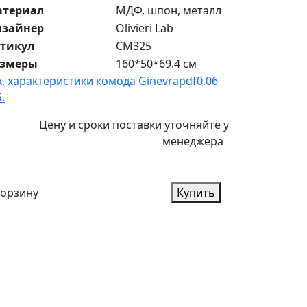
атериал
МДФ, шпон, металл
изайнер
Olivieri Lab
тикул
CM325
азмеры
160*50*69.4 см
х. характеристики комода Ginevra
pdf
0.06
.
Цену и сроки поставки уточняйте у
менеджера
корзину
Купить