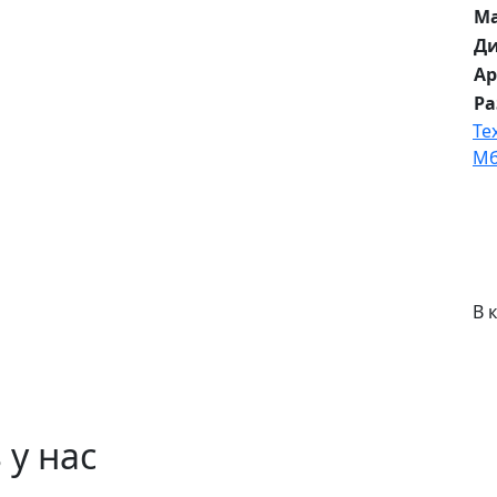
М
Д
Ар
Р
Те
Мб
В 
 у нас