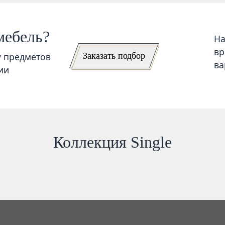
мебель?
На
вр
Заказать подбор
у предметов
ва
ии
Коллекция Single