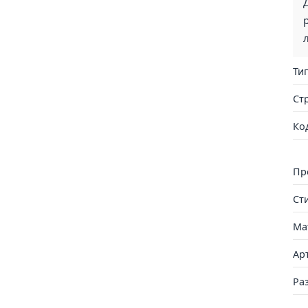
Ти
Ст
Ко
Пр
Ст
Ма
Ар
Ра