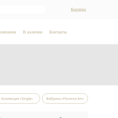
Корзина
компании
В наличии
Контакты
t
Коллекция «Single»
Фабрика «Florence Art»