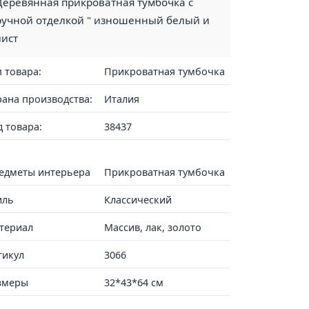
Деревянная прикроватная тумбочка с
ручной отделкой " изношенный белый и
лист
п товара:
Прикроватная тумбочка
рана производства:
Италия
д товара:
38437
едметы интерьера
Прикроватная тумбочка
иль
Классический
териал
Массив, лак, золото
тикул
3066
змеры
32*43*64 см