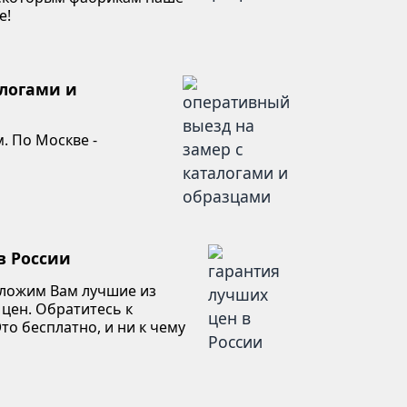
е!
алогами и
. По Москве -
в России
дложим Вам лучшие из
 цен. Обратитесь к
то бесплатно, и ни к чему