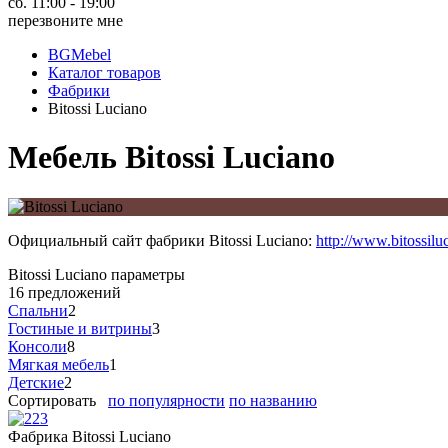
сб. 11:00 - 19:00
перезвоните мне
BGMebel
Каталог товаров
Фабрики
Bitossi Luciano
Мебель Bitossi Luciano
Официальный сайт фабрики Bitossi Luciano:
http://www.bitossiluc
Bitossi Luciano
параметры
16 предложений
Спальни
2
Гостиные и витрины
3
Консоли
8
Мягкая мебель
1
Детские
2
Сортировать
по популярности
по названию
Фабрика Bitossi Luciano