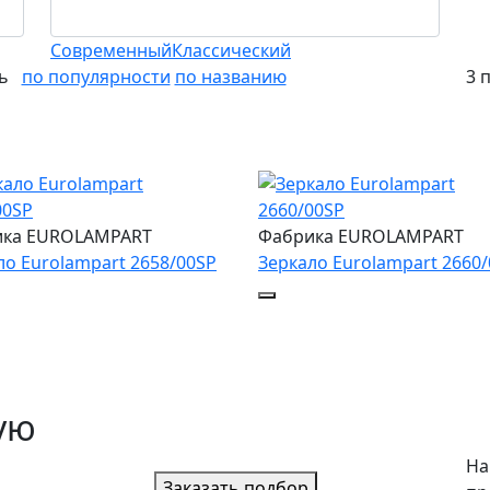
Современный
Классический
ть
по популярности
по названию
3 
ика EUROLAMPART
Фабрика EUROLAMPART
ло Eurolampart 2658/00SP
Зеркало Eurolampart 2660
ую
На
Заказать подбор