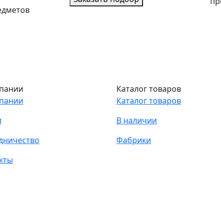
пр
едметов
пании
Каталог товаров
пании
Каталог товаров
и
В наличии
дничество
Фабрики
кты