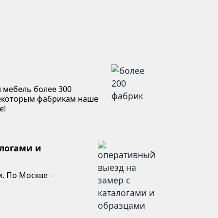
 мебель более 300
некоторым фабрикам наше
е!
алогами и
. По Москве -