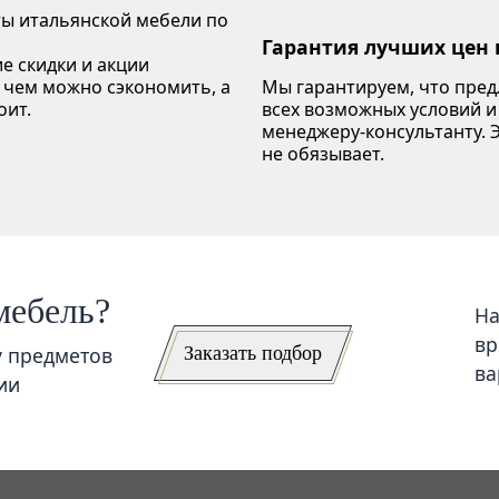
ы итальянской мебели по
Гарантия лучших цен 
е скидки и акции
 чем можно сэкономить, а
Мы гарантируем, что пре
оит.
всех возможных условий и
менеджеру-консультанту. Э
не обязывает.
мебель?
На
вр
Заказать подбор
у предметов
ва
ии