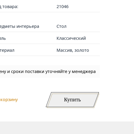
д товара:
21046
едметы интерьера
Стол
иль
Классический
териал
Массив, золото
ену и сроки поставки уточняйте у менеджера
Купить
 корзину