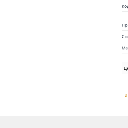
Ко
Пр
Ст
Ма
Ц
В