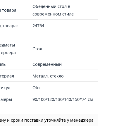
Обеденный стол в
п товара:
современном стиле
д товара:
24764
едметы
Стол
терьера
иль
Современный
териал
Металл, стекло
тикул
Oto
змеры
90/100/120/130/140/150*74 см
ену и сроки поставки уточняйте у менеджера