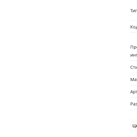
Ти
Ко
Пр
ин
Ст
Ма
Ар
Ра
Ц