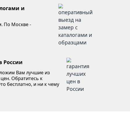
алогами и
. По Москве -
в России
дложим Вам лучшие из
 цен. Обратитесь к
то бесплатно, и ни к чему