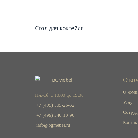
Стол для коктейля
О ко
О комп
Пн.-сб. с 10:00 до 19:00
Услуги
+7 (495) 505-26-32
Сотруд
+7 (499) 340-10-90
Контак
info@bgmebel.ru