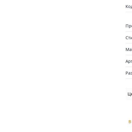
Ко
Пр
Ст
Ма
Ар
Ра
Ц
В