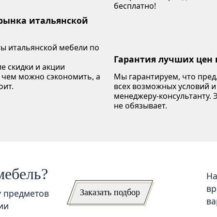
бесплатно!
 рынка итальянской
ы итальянской мебели по
Гарантия лучших цен 
е скидки и акции
 чем можно сэкономить, а
Мы гарантируем, что пре
оит.
всех возможных условий и
менеджеру-консультанту. Э
не обязывает.
мебель?
На
вр
Заказать подбор
у предметов
ва
ии