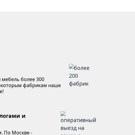
 мебель более 300
некоторым фабрикам наше
е!
алогами и
. По Москве -