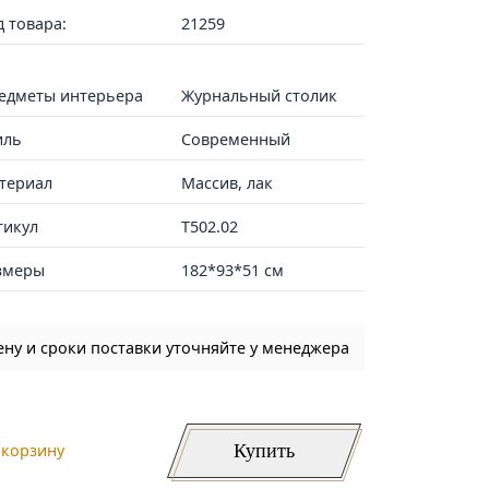
д товара:
21259
едметы интерьера
Журнальный столик
иль
Современный
териал
Массив, лак
тикул
T502.02
змеры
182*93*51 см
ену и сроки поставки уточняйте у менеджера
Купить
 корзину