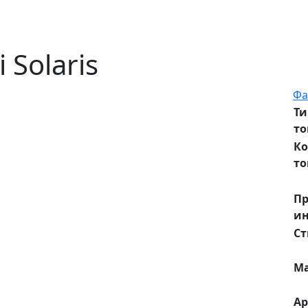
i Solaris
Фа
Ти
то
К
то
П
ин
Ст
М
Ар