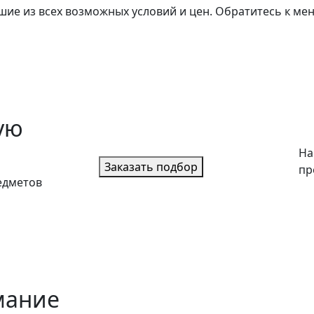
ие из всех возможных условий и цен. Обратитесь к мене
ую
На
Заказать подбор
пр
едметов
мание