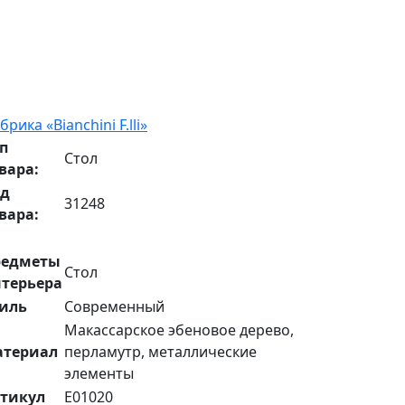
брика «Bianchini F.lli»
п
Стол
вара:
од
31248
вара:
редметы
Стол
терьера
иль
Современный
Макассарское эбеновое дерево,
атериал
перламутр, металлические
элементы
тикул
E01020