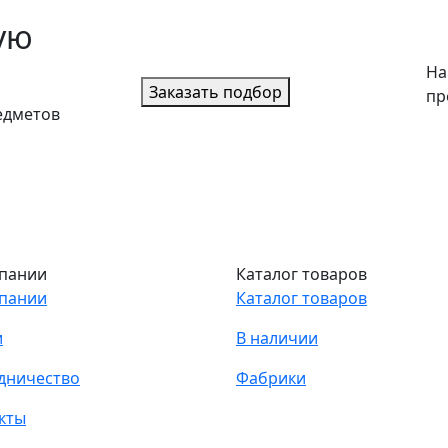
ую
На
Заказать подбор
пр
едметов
пании
Каталог товаров
пании
Каталог товаров
и
В наличии
дничество
Фабрики
кты