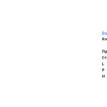
Фа
Ко
Пр
Ст
L
P
H