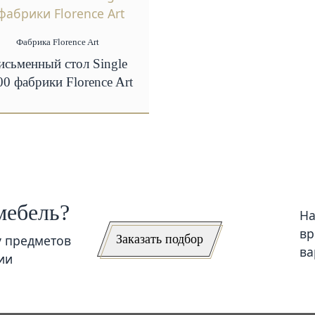
Фабрика Florence Art
исьменный стол Single
00 фабрики Florence Art
мебель?
На
вр
Заказать подбор
у предметов
ва
ии