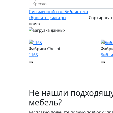
Письменный стол
Библиотека
сбросить фильтры
Сортирова
поиск
Фабрика Chelini
Фабри
1165
Библи
Не нашли подходящ
мебель?
Бесплатно получите полную подборку пр