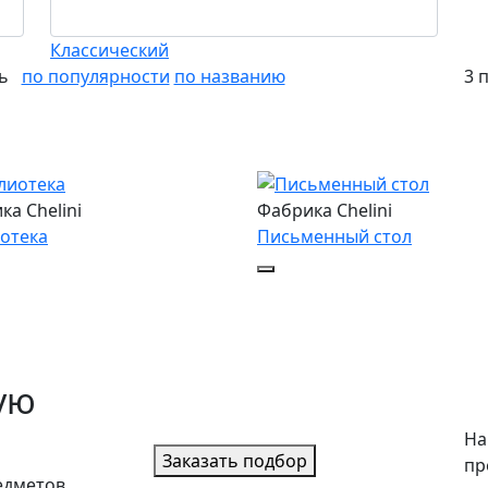
Классический
ть
по популярности
по названию
3 
ка Chelini
Фабрика Chelini
отека
Письменный стол
ую
На
Заказать подбор
пр
едметов