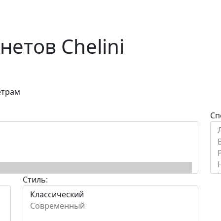
нетов Chelini
етрам
Сп
Стиль: