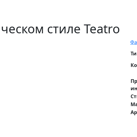
ческом стиле Teatro
Фа
Ти
Ко
П
ин
Ст
М
Ар