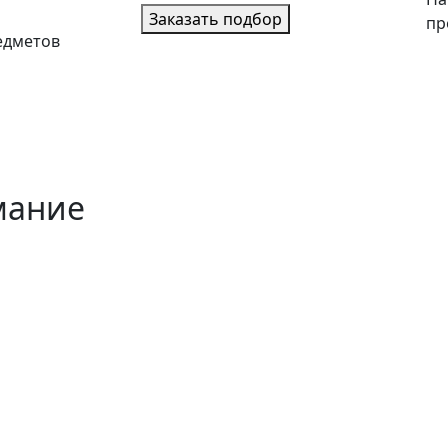
Заказать подбор
пр
едметов
мание