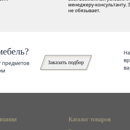
менеджеру-консультанту. Э
не обязывает.
мебель?
На
вр
Заказать подбор
у предметов
ва
ии
мпании
Каталог товаров