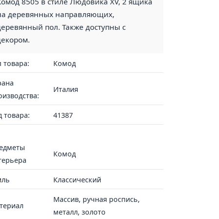
Комод 8505 в стиле Людовика XV, 2 ящика
на деревянных направляющих,
деревянный пол. Также доступны с
декором.
п товара:
Комод
рана
Италия
оизводства:
д товара:
41387
едметы
Комод
терьера
иль
Классический
Массив, ручная роспись,
териал
металл, золото