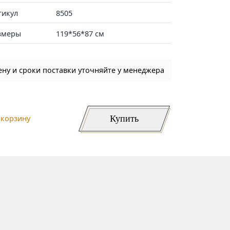
тикул
8505
змеры
119*56*87 см
ену и сроки поставки уточняйте у менеджера
Купить
 корзину