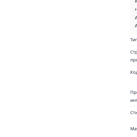
Ти
Ст
пр
Ко
Пр
ин
Ст
Ма