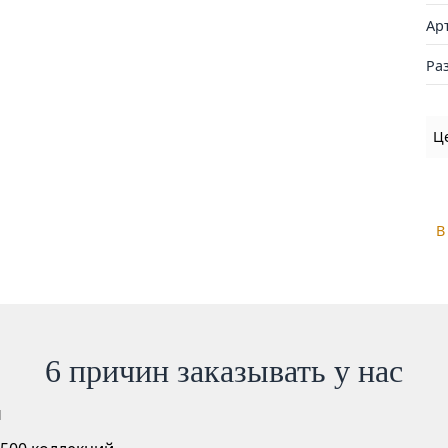
Ар
Ра
Ц
В
6 причин заказывать у нас
й