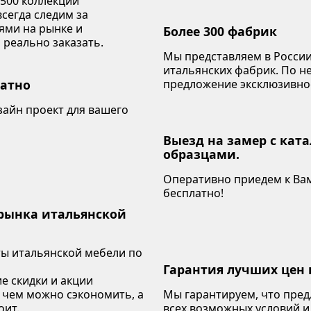
 500 коллекций
сегда следим за
ями на рынке и
Более 300 фабрик
 реально заказать.
Мы представляем в России
итальянских фабрик. По 
латно
предложение эксклюзивно
зайн проект для вашего
Выезд на замер с кат
образцами.
Оперативно приедем к Вам
бесплатно!
 рынка итальянской
ы итальянской мебели по
Гарантия лучших цен 
е скидки и акции
 чем можно сэкономить, а
Мы гарантируем, что пре
оит.
всех возможных условий и