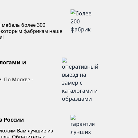
 мебель более 300
некоторым фабрикам наше
е!
алогами и
. По Москве -
в России
дложим Вам лучшие из
 цен. Обратитесь к