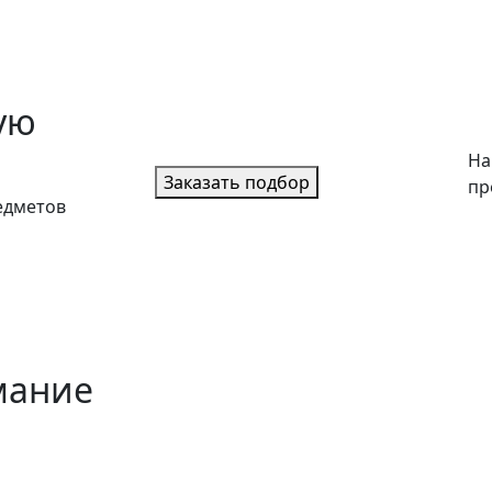
ую
На
Заказать подбор
пр
едметов
мание