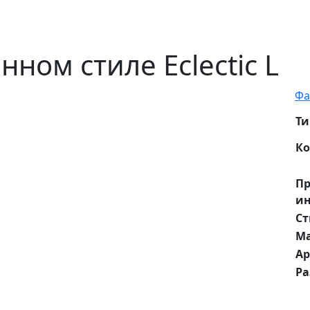
ном стиле Eclectic L
Фа
Ти
Ко
П
ин
Ст
М
Ар
Р