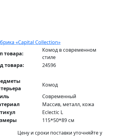
брика «Capital Collection»
Комод в современном
п товара:
стиле
д товара:
24596
редметы
Комод
терьера
иль
Современный
атериал
Массив, металл, кожа
тикул
Eclectic L
азмеры
115*50*89 см
Цену и сроки поставки уточняйте у