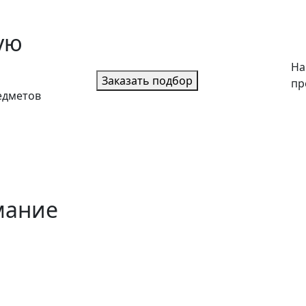
ую
На
Заказать подбор
пр
едметов
мание