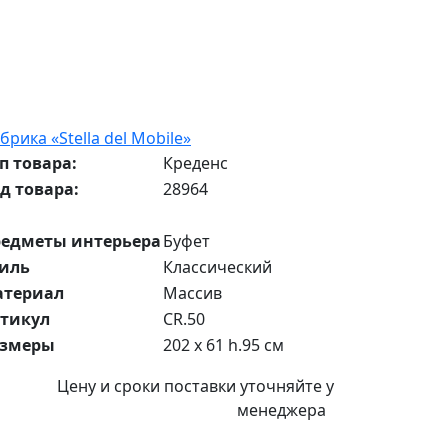
брика «Stella del Mobile»
п товара:
Креденс
д товара:
28964
едметы интерьера
Буфет
иль
Классический
атериал
Массив
тикул
CR.50
азмеры
202 x 61 h.95 см
Цену и сроки поставки уточняйте у
менеджера