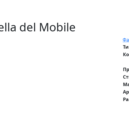
lla del Mobile
Фа
Ти
Ко
Пр
Ст
М
Ар
Р