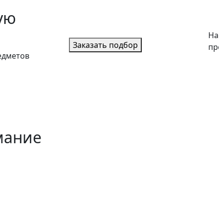
ую
На
Заказать подбор
пр
едметов
мание