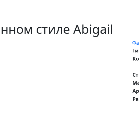
нном стиле Abigail
Фа
Ти
Ко
Ст
М
Ар
Р