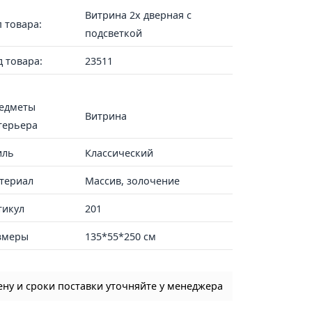
Витрина 2х дверная с
п товара:
подсветкой
д товара:
23511
едметы
Витрина
терьера
иль
Классический
териал
Массив, золочение
тикул
201
змеры
135*55*250 см
ену и сроки поставки уточняйте у менеджера