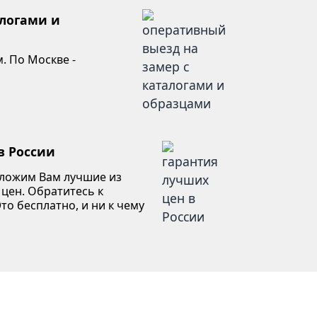
алогами и
. По Москве -
в России
дложим Вам лучшие из
 цен. Обратитесь к
то бесплатно, и ни к чему