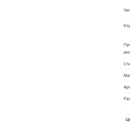
Ти
Ко
Пр
ин
Ст
Ма
Ар
Ра
Ц