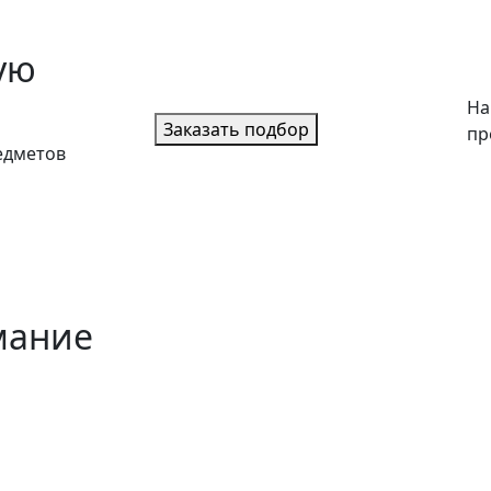
ую
На
Заказать подбор
пр
едметов
мание