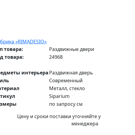
брика «RIMADESIO»
п товара:
Раздвижные двери
д товара:
24968
едметы интерьера
Раздвижная дверь
иль
Современный
атериал
Металл, стекло
тикул
Siparium
азмеры
по запросу см
Цену и сроки поставки уточняйте у
менеджера