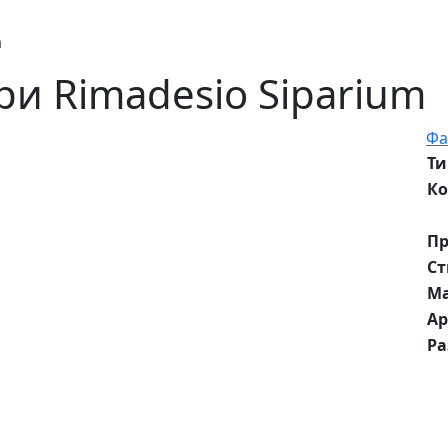
m
и Rimadesio Siparium
Фа
Ти
Ко
Пр
Ст
М
Ар
Р