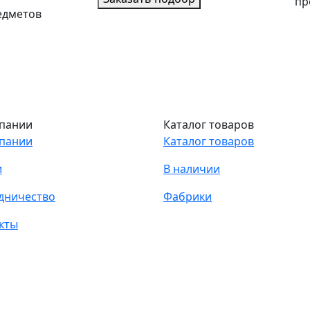
пр
едметов
пании
Каталог товаров
пании
Каталог товаров
и
В наличии
дничество
Фабрики
кты