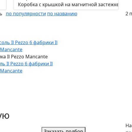
ть
по популярности
по названию
2 
ка Il Pezzo Mancante
ь Il Pezzo 6 фабрики Il
 Mancante
ую
На
Заказать подбор